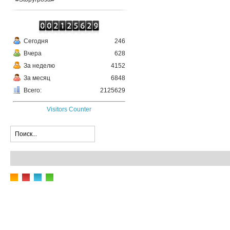
Сегодня
246
Вчера
628
За неделю
4152
За месяц
6848
Всего:
2125629
Visitors Counter