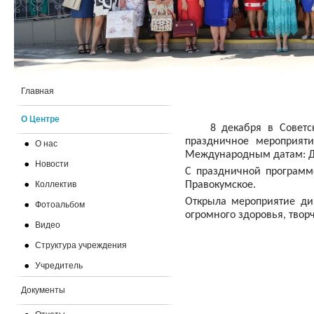
Главная
О Центре
8 декабря в Советском
праздничное мероприят
О нас
Международным датам: Д
Новости
С праздничной программ
Коллектив
Правокумское.
Открыла мероприятие дир
Фотоальбом
огромного здоровья, твор
Видео
Структура учреждения
Учредитель
Документы