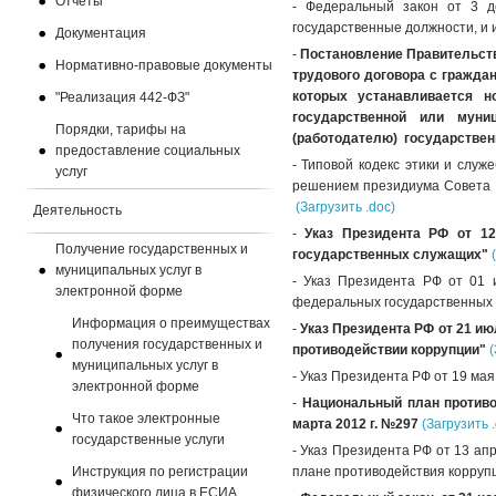
Отчеты
- Федеральный закон от 3 д
государственные должности, и 
Документация
-
Постановление Правительств
Нормативно-правовые документы
трудового договора с гражда
которых устанавливается 
"Реализация 442-ФЗ"
государственной или муни
Порядки, тарифы на
(работодателю) государствен
предоставление социальных
- Типовой кодекс этики и слу
услуг
решением президиума Совета п
(Загрузить .doc)
Деятельность
-
Указ Президента РФ от 12
Получение государственных и
государственных служащих"
муниципальных услуг в
- Указ Президента РФ от 01 
электронной форме
федеральных государственных 
Информация о преимуществах
-
Указ Президента РФ от 21 и
получения государственных и
противодействии коррупции"
(
муниципальных услуг в
- Указ Президента РФ от 19 ма
электронной форме
-
Национальный план противо
Что такое электронные
марта 2012 г. №297
(Загрузить 
государственные услуги
- Указ Президента РФ от 13 ап
Инструкция по регистрации
плане противодействия коррупц
физического лица в ЕСИА