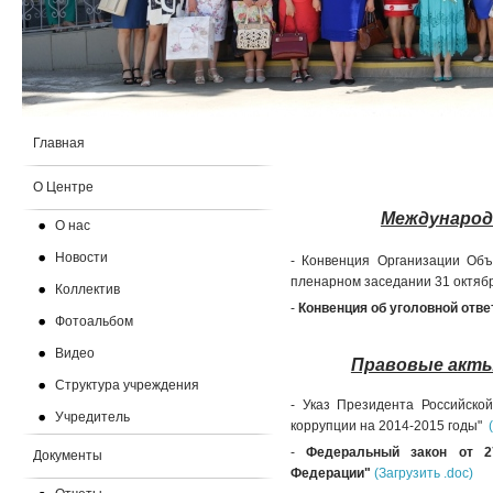
Главная
О Центре
Международ
О нас
Новости
- Конвенция Организации Об
пленарном заседании 31 октяб
Коллектив
-
Конвенция об уголовной отве
Фотоальбом
Видео
Правовые акты
Структура учреждения
- Указ Президента Российск
Учредитель
коррупции на 2014-2015 годы"
-
Федеральный закон от 2
Документы
Федерации"
(Загрузить .doc)