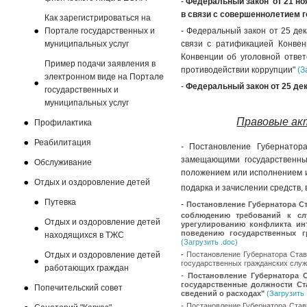
-
Федеральный закон от 21 но
в связи с совершеннолетием 
Как зарегистрироваться на
Портале государственных и
- Федеральный закон от 25 де
муниципальных услуг
связи с ратификацией Конве
Конвенции об уголовной ответ
Пример подачи заявления в
противодействии коррупции"
(З
электронном виде на Портале
-
Федеральный закон от 25 дек
государственных и
муниципальных услуг
Правовые ак
Профилактика
Реабилитация
-
Постановление Губернатор
замещающими государственны
Обслуживание
положением или исполнением и
Отдых и оздоровление детей
подарка и зачислении средств,
Путевка
-
Постановление Губернатора Ста
соблюдению требований к сл
Отдых и оздоровление детей
урегулированию конфликта ин
поведению государственных г
находящихся в ТЖС
(Загрузить .doc)
Отдых и оздоровление детей
-
Постановление Губернатора Став
государственных гражданских слу
работающих граждан
-
Постановление Губернатора 
государственные должности Ст
Попечительский совет
сведений о расходах"
(Загрузить 
-
Постановление Губернатора Ставр