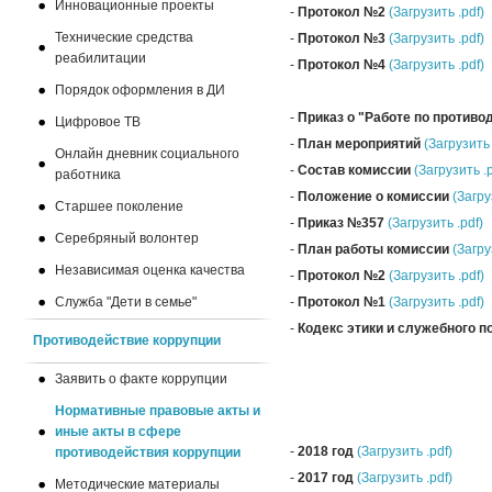
Инновационные проекты
-
Протокол №2
(Загрузить .pdf)
Технические средства
-
Протокол №3
(Загрузить .pdf)
реабилитации
-
Протокол №4
(Загрузить .pdf)
Порядок оформления в ДИ
-
Приказ о "Работе по против
Цифровое ТВ
-
План мероприятий
(Загрузить 
Онлайн дневник социального
-
Состав комиссии
(Загрузить .p
работника
-
Положение о комиссии
(Загру
Старшее поколение
-
Приказ №357
(Загрузить .pdf)
Серебряный волонтер
-
План работы комиссии
(Загру
Независимая оценка качества
-
Протокол №2
(Загрузить .pdf)
Служба "Дети в семье"
-
Протокол №1
(Загрузить .pdf)
-
Кодекс этики и служебного 
Противодействие коррупции
Заявить о факте коррупции
Нормативные правовые акты и
иные акты в сфере
-
2018 год
(Загрузить .pdf)
противодействия коррупции
-
2017 год
(Загрузить .pdf)
Методические материалы