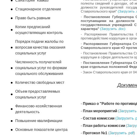
Санаторий "Кавказ"
полноты сведений о доходах, об 
должности руководителей госуд
Стационарное отделение
Ставропольского края"
(Загрузить .
-
Постановление Губернатора 
Право быть равным
поступающими на должности р
государственных учреждений С
Копии предписаний
характера"
(Загрузить .doc)
осуществляющих контроль
-
Распоряжение Правительства 
противодействию коррупции в орга
Порядок подачи жалобы по
-
Распоряжение Губернатора Ст
вопросам качества оказания
Ставропольского края «О проти
социальных услуг
-
Постановление Правительства Ст
коррупции в сфере деятельности о
Численность получателей
-
Постановление Губернатора Ст
крае отдельных положений Фед
социальных услуг по формам
-
Закон Ставропольского края от 0
социального обслуживания
Количество свободных мест
Докумен
Объем предоставляемых
социальных услуг
-
Приказ о "Работе по противо
Финансово-хозяйственная
-
План мероприятий
(Загрузить 
деятельность
-
Состав комиссии
(Загрузить .p
Повышение квалификации
-
План работы комиссии
(Загру
Основные показатели центра
-
Протокол №1
(Загрузить .pdf)