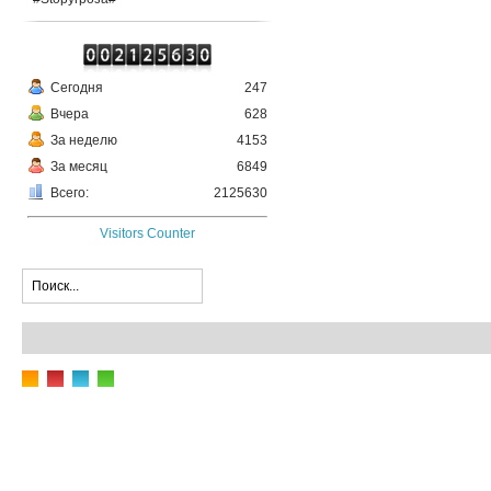
Сегодня
247
Вчера
628
За неделю
4153
За месяц
6849
Всего:
2125630
Visitors Counter